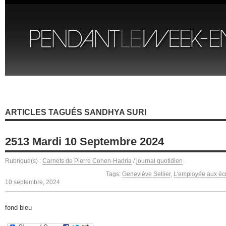
ARTICLES TAGUÉS SANDHYA SURI
2513 Mardi 10 Septembre 2024
Rubrique(s) :
Carnets de Pierre Cohen-Hadria
/
journal quotidien
Tags:
Geneviève Sellier
,
L'employée aux écr
10 septembre, 2024
fond bleu