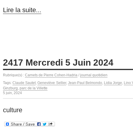
Lire la suite...
2417 Mercredi 5 Juin 2024
Rubrique(s) :
Carnets de Pierre Cohen-Hadria
/
journal quotidien
Tags:
Claude Sautet
,
Geneviève Sellier
,
Jean-Paul Belmondo
,
Lidia Jorge
,
Lino 
Ginzburg
,
parc de la Villette
5 juin, 2024
culture