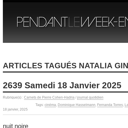
ARTICLES TAGUÉS NATALIA GI
2639 Samedi 18 Janvier 2025
Rubrique(s) :
Carnets de Pierre Cohen-Hadria
/
journal quotidien
Tags:
cinéma
,
Dominique Hasselmann
,
Fernanda Torres
,
La
18 janvier, 2025
nuit noire