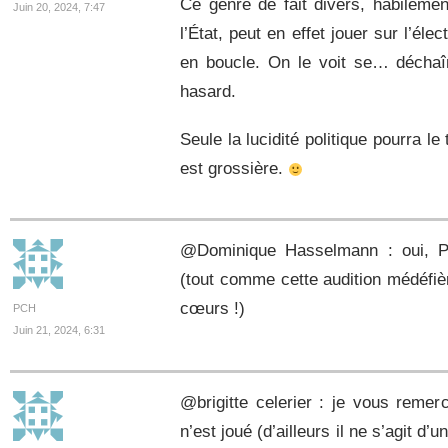
Ce genre de fait divers, habileme
Juin 20, 2024, 7:47
l’État, peut en effet jouer sur l’él
en boucle. On le voit se… décha
hasard.
Seule la lucidité politique pourra le
est grossière.
@Dominique Hasselmann : oui, Pa
(tout comme cette audition médéfièr
cœurs !)
PCH
Juin 21, 2024, 6:31
@brigitte celerier : je vous remer
n’est joué (d’ailleurs il ne s’agit d