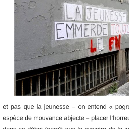
et pas que la jeunesse – on entend « pogr
espèce de mouvance abjecte – placer l’horre