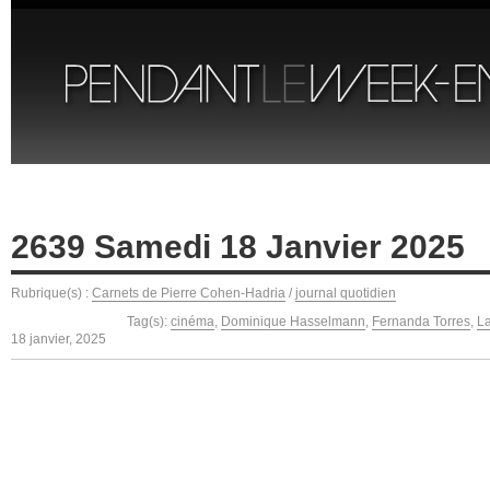
2639 Samedi 18 Janvier 2025
Rubrique(s) :
Carnets de Pierre Cohen-Hadria
/
journal quotidien
Tag(s):
cinéma
,
Dominique Hasselmann
,
Fernanda Torres
,
La
18 janvier, 2025