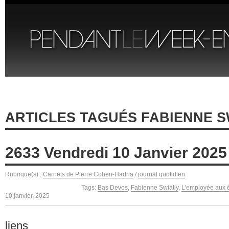
ARTICLES TAGUÉS FABIENNE S
2633 Vendredi 10 Janvier 2025
Rubrique(s) :
Carnets de Pierre Cohen-Hadria
/
journal quotidien
Tags:
Bas Devos
,
Fabienne Swiatly
,
L'employée aux é
10 janvier, 2025
liens