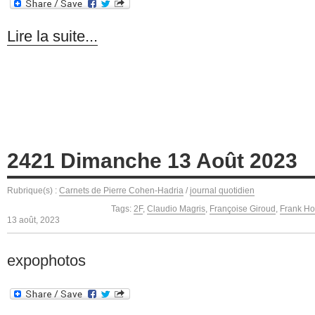
Lire la suite...
2421 Dimanche 13 Août 2023
Rubrique(s) :
Carnets de Pierre Cohen-Hadria
/
journal quotidien
Tags:
2F
,
Claudio Magris
,
Françoise Giroud
,
Frank Ho
13 août, 2023
expophotos