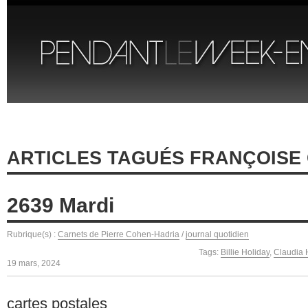
ARTICLES TAGUÉS FRANÇOISE
2639 Mardi
Rubrique(s) :
Carnets de Pierre Cohen-Hadria
/
journal quotidien
Tags:
Billie Holiday
,
Claudia 
19 mars, 2024
cartes postales