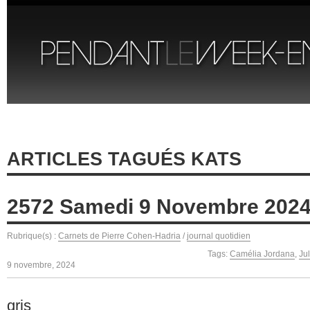
ARTICLES TAGUÉS KATS
2572 Samedi 9 Novembre 202
Rubrique(s) :
Carnets de Pierre Cohen-Hadria
/
journal quotidien
Tags:
Camélia Jordana
,
Ju
9 novembre, 2024
gris