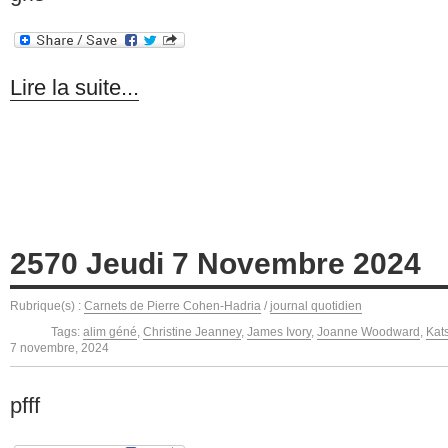
Lire la suite...
2570 Jeudi 7 Novembre 2024
Rubrique(s) :
Carnets de Pierre Cohen-Hadria
/
journal quotidien
Tags:
alim géné
,
Christine Jeanney
,
James Ivory
,
Joanne Woodward
,
Kat
7 novembre, 2024
pfff