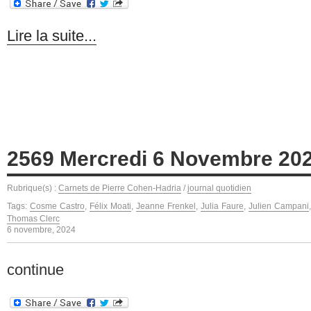
Lire la suite...
2569 Mercredi 6 Novembre 20
Rubrique(s) :
Carnets de Pierre Cohen-Hadria
/
journal quotidien
Tags:
Cosme Castro
,
Félix Moati
,
Jeanne Frenkel
,
Julia Faure
,
Julien Campani
Thomas Clerc
6 novembre, 2024
continue