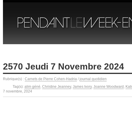
2570 Jeudi 7 Novembre 2024
Rubrique(s) :
Carnets de Pierre Cohen-Hadria
/
journal quotidien
Tag(s):
alim géné
,
Christine Jeanney
,
James Ivory
,
Joanne Woodward
,
Kat
7 novembre, 2024