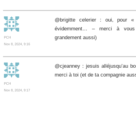
@brigitte celerier : oui, pour «
évidemment… – merci à vous (
grandement aussi)
PCH
Nov 8, 2024, 9:16
@cjeanney : jesuis alléjusqu’au bo
merci à toi (et de ta compagnie aus
PCH
Nov 8, 2024, 9:17