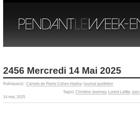
2456 Mercredi 14 Mai 2025
Rubrique(s) :
Carnets de Pierre Cohen-Hadria
/
journal quotidien
Tag(s):
Christine Jeanney
,
Lurent Lafitte
,
parc
14 mai, 2025