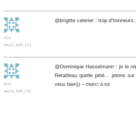
@brigitte celerier : trop d’honneurs
PCH
Mai 15, 2025, 2:13
@Dominique Hasselmann : je le reg
Retailleau quelle pitié… jetons sur
veux bien)) – merci à toi
PCH
Mai 15, 2025, 2:15