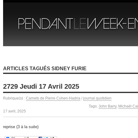
ARTICLES TAGUÉS SIDNEY FURIE
2729 Jeudi 17 Avril 2025
Rubrique(s) :
Carnets de Pierre Cohen-Hadria
/
journal quotidien
Tags:
John Barry
,
Michaël Ca
17 avril, 2025
reprise (3 à la suite)