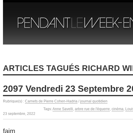
ARTICLES TAGUÉS RICHARD W
2097 Vendredi 23 Septembre 2
Rubrique(s) :
Carnets de Pierre Cohen-Hadria
/
journal quotidien
Tags:
Anne Savelli
,
arbre rue de l'équerre
,
cinéma
,
Loui
23 septembre, 2022
faim