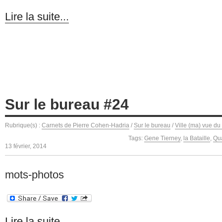
Lire la suite...
Sur le bureau #24
Rubrique(s) :
Carnets de Pierre Cohen-Hadria
/
Sur le bureau
/
Ville (ma) vue du
Tags:
Gene Tierney
,
la Bataille
,
Qua
13 février, 2014
mots-photos
Lire la suite...