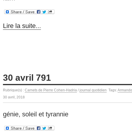
Lire la suite...
30 avril 791
Rubrique(s) :
Carnets de Pierre Cohen-Hadria
/
journal quotidien
Tags:
Armando
30 avril, 2018
génie, soleil et tyrannie