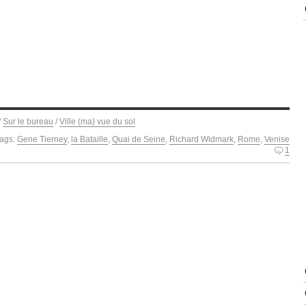
/
Sur le bureau
/
Ville (ma) vue du sol
ags:
Gene Tierney
,
la Bataille
,
Quai de Seine
,
Richard Widmark
,
Rome
,
Venise
1