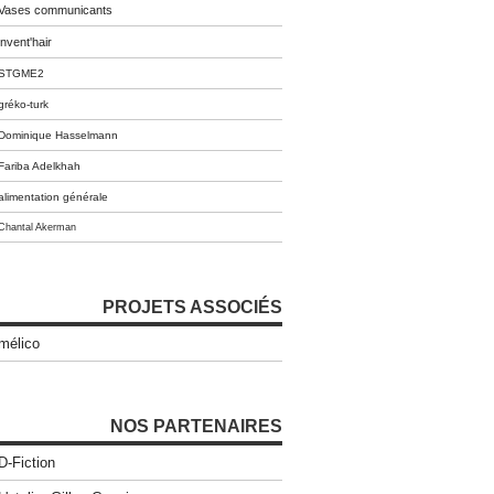
Vases communicants
invent'hair
STGME2
gréko-turk
Dominique Hasselmann
Fariba Adelkhah
alimentation générale
Chantal Akerman
PROJETS ASSOCIÉS
mélico
NOS PARTENAIRES
D-Fiction