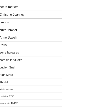
petits métiers
Christine Jeanney
prunus
arbre rampal
Anne Savelli
Paris
série bulgares
parc de la Villette
Lucien Suel
Aldo Moro
TNPPI
série néons
cerisier TEC
roses de TNPPI