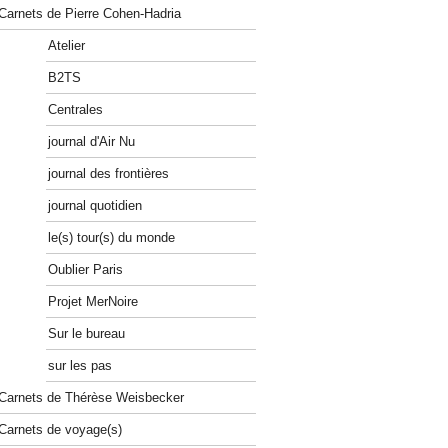
Carnets de Pierre Cohen-Hadria
Atelier
B2TS
Centrales
journal d'Air Nu
journal des frontières
journal quotidien
le(s) tour(s) du monde
Oublier Paris
Projet MerNoire
Sur le bureau
sur les pas
Carnets de Thérèse Weisbecker
Carnets de voyage(s)