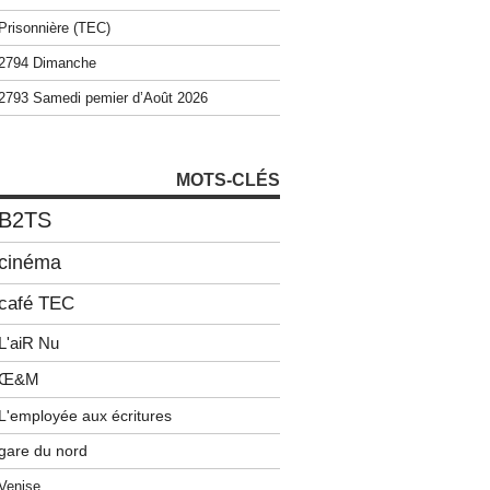
Prisonnière (TEC)
2794 Dimanche
2793 Samedi pemier d’Août 2026
MOTS-CLÉS
B2TS
cinéma
café TEC
L'aiR Nu
Œ&M
L'employée aux écritures
gare du nord
Venise