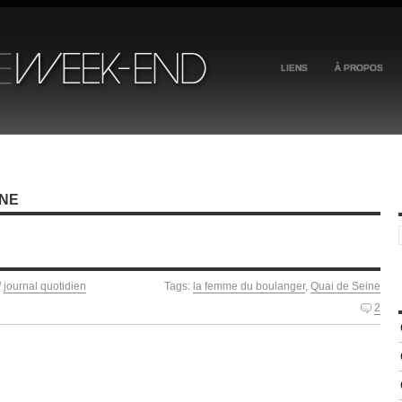
LIENS
À PROPOS
INE
/
journal quotidien
Tags:
la femme du boulanger
,
Quai de Seine
2