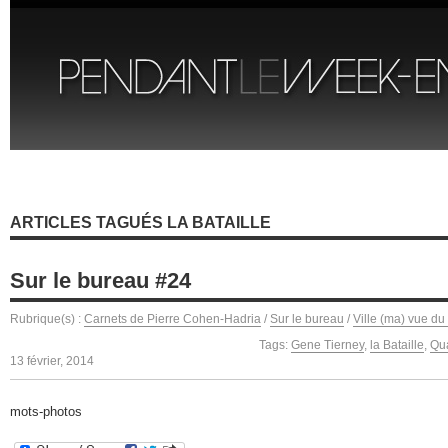
ARTICLES TAGUÉS LA BATAILLE
Sur le bureau #24
Rubrique(s) :
Carnets de Pierre Cohen-Hadria
/
Sur le bureau
/
Ville (ma) vue du
Tags:
Gene Tierney
,
la Bataille
,
Qua
13 février, 2014
mots-photos