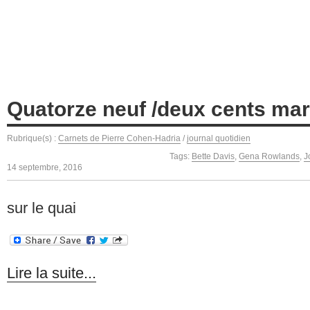
Quatorze neuf /deux cents ma
Rubrique(s) :
Carnets de Pierre Cohen-Hadria
/
journal quotidien
Tags:
Bette Davis
,
Gena Rowlands
,
J
14 septembre, 2016
sur le quai
Lire la suite...