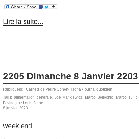
Lire la suite...
2205 Dimanche 8 Janvier 2203
Rubrique(s) :
Carnets de Pierre Cohen-Hadria
/
journal quotidien
Tags:
alimentation générale
,
Joe Mankiewicz
,
Marco Bellochio
,
Marco Tullio
Favino
,
rue Louis Blanc
8 janvier, 2023
week end