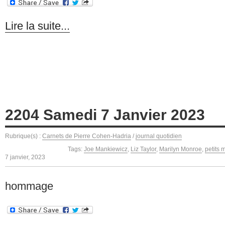
Lire la suite...
2204 Samedi 7 Janvier 2023
Rubrique(s) :
Carnets de Pierre Cohen-Hadria
/
journal quotidien
Tags:
Joe Mankiewicz
,
Liz Taylor
,
Marilyn Monroe
,
petits 
7 janvier, 2023
hommage