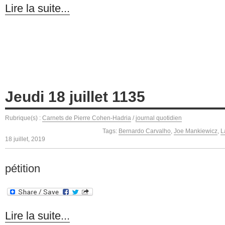
Lire la suite...
Jeudi 18 juillet 1135
Rubrique(s) :
Carnets de Pierre Cohen-Hadria
/
journal quotidien
Tags:
Bernardo Carvalho
,
Joe Mankiewicz
,
L
18 juillet, 2019
pétition
Lire la suite...