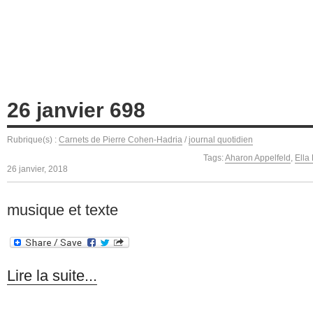
26 janvier 698
Rubrique(s) :
Carnets de Pierre Cohen-Hadria
/
journal quotidien
Tags:
Aharon Appelfeld
,
Ella 
26 janvier, 2018
musique et texte
Lire la suite...