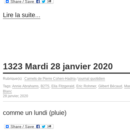
Lire la suite...
1323 Mardi 28 janvier 2020
Rubrique(s) :
Carnets de Pierre Cohen-Hadria
/
journal quotidien
Tags:
Annie Abrahams
,
B2TS
,
Ella Fitzgerald
,
Eric Rohmer
,
Gilbert Bécaud
,
Mar
Blanc
28 janvier, 2020
comme un lundi (pluie)