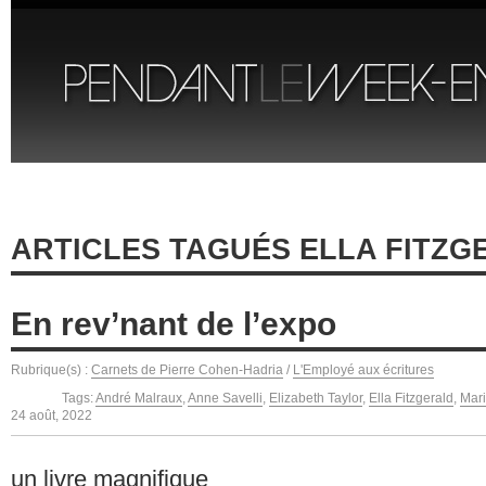
ARTICLES TAGUÉS ELLA FITZG
En rev’nant de l’expo
Rubrique(s) :
Carnets de Pierre Cohen-Hadria
/
L'Employé aux écritures
Tags:
André Malraux
,
Anne Savelli
,
Elizabeth Taylor
,
Ella Fitzgerald
,
Mar
24 août, 2022
un livre magnifique