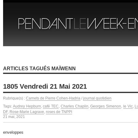
ARTICLES TAGUÉS MAÏWENN
1805 Vendredi 21 Mai 2021
Rubrique(s) :
Carnets de Pierre Cohen-Hadria
/
journal quotidien
Tags:
Audrey Hepburn
,
café TEC
,
Charles Chaplin
,
Georges Simenon
,
le Vic
,
L
DF
,
Rose-Marie Lagrave
,
roses de TNPPI
21 mai, 2021
enveloppes