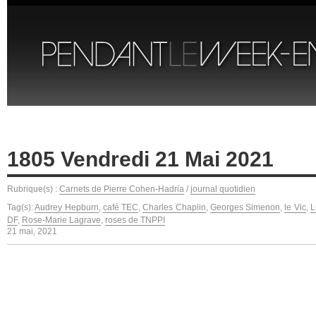
1805 Vendredi 21 Mai 2021
Rubrique(s) :
Carnets de Pierre Cohen-Hadria
/
journal quotidien
Tag(s):
Audrey Hepburn
,
café TEC
,
Charles Chaplin
,
Georges Simenon
,
le Vic
,
L
DF
,
Rose-Marie Lagrave
,
roses de TNPPI
21 mai, 2021