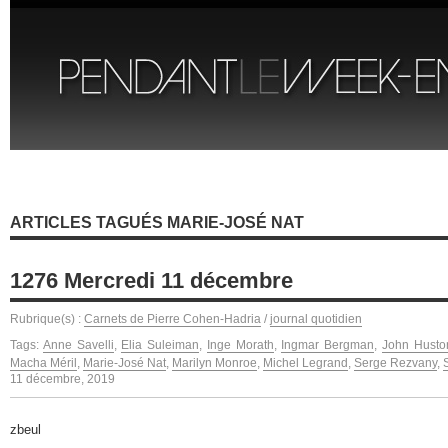
ARTICLES TAGUÉS MARIE-JOSÉ NAT
1276 Mercredi 11 décembre
Rubrique(s) :
Carnets de Pierre Cohen-Hadria
/
journal quotidien
Tags:
Anne Savelli
,
Elia Suleiman
,
Inge Morath
,
Ingmar Bergman
,
John Husto
Macha Méril
,
Marie-José Nat
,
Marilyn Monroe
,
Michel Legrand
,
Serge Rezvany
,
11 décembre, 2019
zbeul