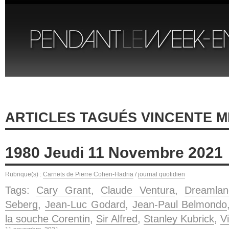
ARTICLES TAGUÉS VINCENTE M
1980 Jeudi 11 Novembre 2021
Rubrique(s) :
Carnets de Pierre Cohen-Hadria
/
journal quotidien
Tags:
Cary Grant
,
Claude Ventura
,
Dreamlan
Seberg
,
Jean-Luc Godard
,
Jean-Paul Belmondo
la souche Corentin
,
Sir Alfred
,
Stanley Kubrick
,
V