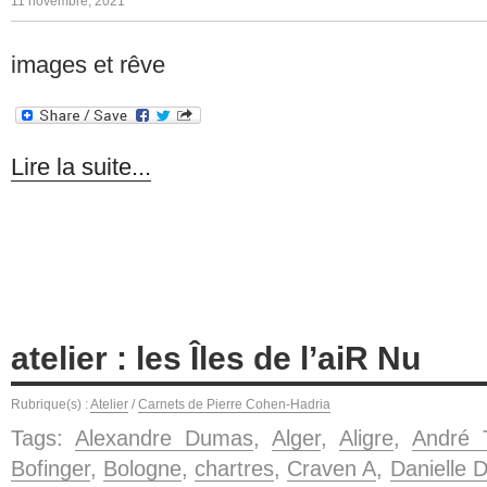
11 novembre, 2021
images et rêve
Lire la suite...
atelier : les Îles de l’aiR Nu
Rubrique(s) :
Atelier
/
Carnets de Pierre Cohen-Hadria
Tags:
Alexandre Dumas
,
Alger
,
Aligre
,
André T
Bofinger
,
Bologne
,
chartres
,
Craven A
,
Danielle D