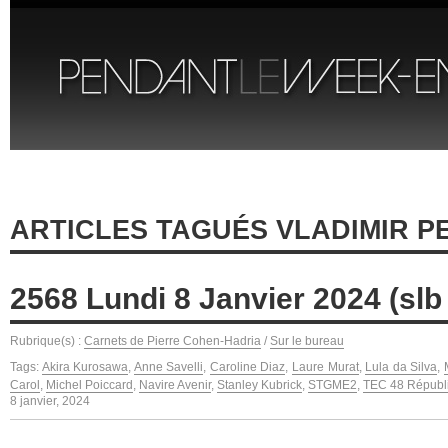
ARTICLES TAGUÉS VLADIMIR PE
2568 Lundi 8 Janvier 2024 (slb
Rubrique(s) :
Carnets de Pierre Cohen-Hadria
/
Sur le bureau
Tags:
Akira Kurosawa
,
Anne Savelli
,
Caroline Diaz
,
Laure Murat
,
Lula da Silva
,
Carol
,
Michel Poiccard
,
Navire Avenir
,
Stanley Kubrick
,
STGME2
,
TEC 48 Républ
8 janvier, 2024