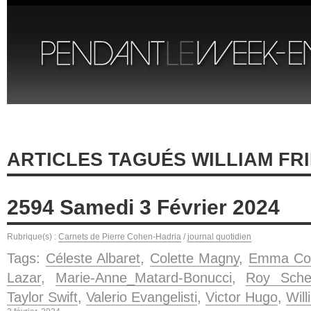
ARTICLES TAGUÉS WILLIAM FR
2594 Samedi 3 Février 2024
Rubrique(s) :
Carnets de Pierre Cohen-Hadria
/
journal quotidien
Tags:
Céleste Albaret
,
Colette Magny
,
Emma Co
Lazar
,
Marie-Anne_Matard-Bonucci
,
Roy Sche
Taylor Swift
,
Valerio Evangelisti
,
Victor Hugo
,
Will