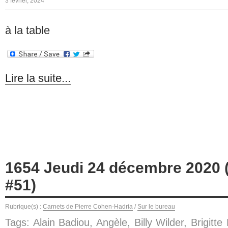
3 février, 2024
à la table
Lire la suite...
1654 Jeudi 24 décembre 2020 (
#51)
Rubrique(s) :
Carnets de Pierre Cohen-Hadria
/
Sur le bureau
Tags:
Alain Badiou
,
Angèle
,
Billy Wilder
,
Brigitte