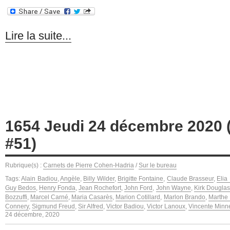
Lire la suite...
1654 Jeudi 24 décembre 2020 (
#51)
Rubrique(s) :
Carnets de Pierre Cohen-Hadria
/
Sur le bureau
Tags:
Alain Badiou
,
Angèle
,
Billy Wilder
,
Brigitte Fontaine
,
Claude Brasseur
,
Elia
Guy Bedos
,
Henry Fonda
,
Jean Rochefort
,
John Ford
,
John Wayne
,
Kirk Douglas
Bozzuffi
,
Marcel Carné
,
Maria Casarès
,
Marion Cotillard
,
Marlon Brando
,
Marthe 
Connery
,
Sigmund Freud
,
Sir Alfred
,
Victor Badiou
,
Victor Lanoux
,
Vincente Minne
24 décembre, 2020