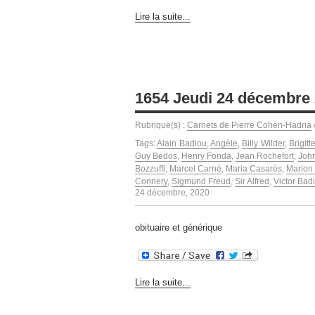
Lire la suite...
1654 Jeudi 24 décembre 2
Rubrique(s) :
Carnets de Pierre Cohen-Hadria
Tags:
Alain Badiou
,
Angèle
,
Billy Wilder
,
Brigitt
Guy Bedos
,
Henry Fonda
,
Jean Rochefort
,
Joh
Bozzuffi
,
Marcel Carné
,
Maria Casarès
,
Marion 
Connery
,
Sigmund Freud
,
Sir Alfred
,
Victor Bad
24 décembre, 2020
obituaire et générique
Lire la suite...