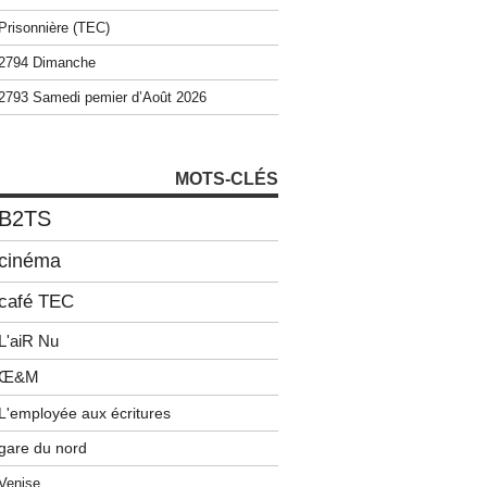
Prisonnière (TEC)
2794 Dimanche
2793 Samedi pemier d’Août 2026
MOTS-CLÉS
B2TS
cinéma
café TEC
L'aiR Nu
Œ&M
L'employée aux écritures
gare du nord
Venise