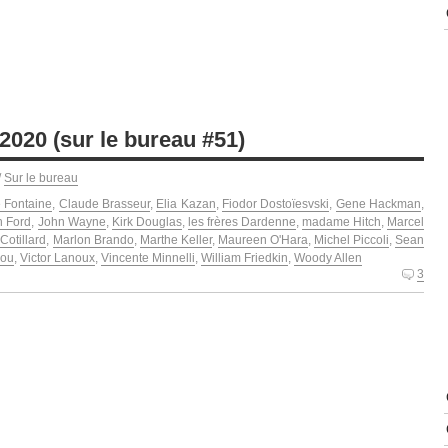
020 (sur le bureau #51)
/
Sur le bureau
e Fontaine
,
Claude Brasseur
,
Elia Kazan
,
Fiodor Dostoïesvski
,
Gene Hackman
,
n Ford
,
John Wayne
,
Kirk Douglas
,
les frères Dardenne
,
madame Hitch
,
Marcel
Cotillard
,
Marlon Brando
,
Marthe Keller
,
Maureen O'Hara
,
Michel Piccoli
,
Sean
iou
,
Victor Lanoux
,
Vincente Minnelli
,
William Friedkin
,
Woody Allen
3