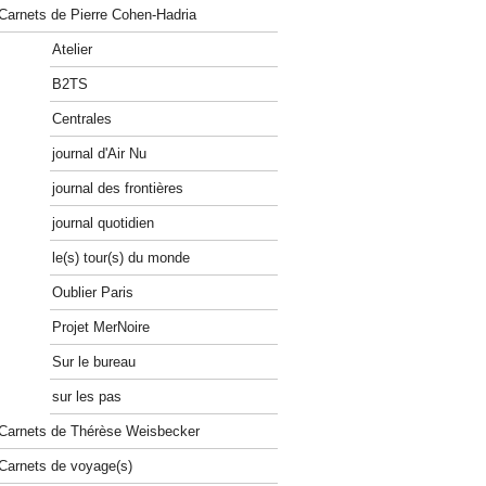
Carnets de Pierre Cohen-Hadria
Atelier
B2TS
Centrales
journal d'Air Nu
journal des frontières
journal quotidien
le(s) tour(s) du monde
Oublier Paris
Projet MerNoire
Sur le bureau
sur les pas
Carnets de Thérèse Weisbecker
Carnets de voyage(s)