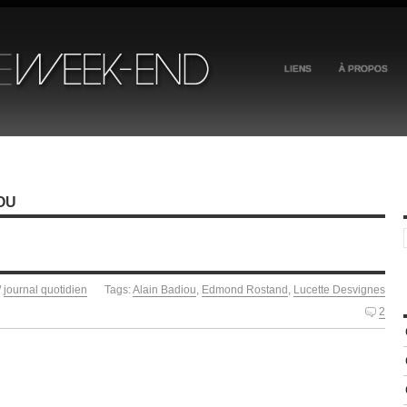
LIENS
À PROPOS
OU
/
journal quotidien
Tags:
Alain Badiou
,
Edmond Rostand
,
Lucette Desvignes
2