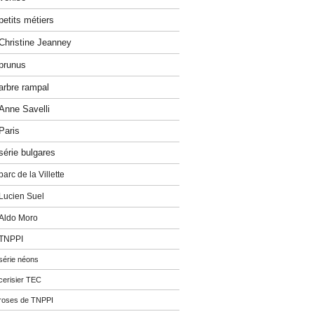
petits métiers
Christine Jeanney
prunus
arbre rampal
Anne Savelli
Paris
série bulgares
parc de la Villette
Lucien Suel
Aldo Moro
TNPPI
série néons
cerisier TEC
roses de TNPPI