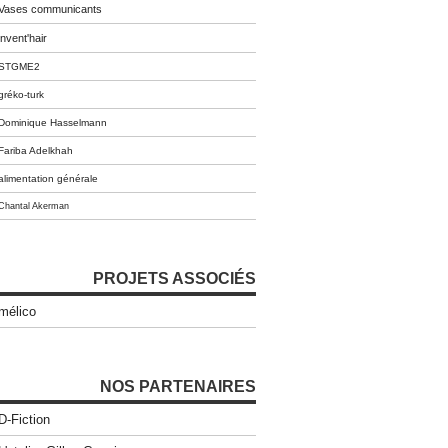
Vases communicants
invent'hair
STGME2
gréko-turk
Dominique Hasselmann
Fariba Adelkhah
alimentation générale
Chantal Akerman
PROJETS ASSOCIÉS
mélico
NOS PARTENAIRES
D-Fiction