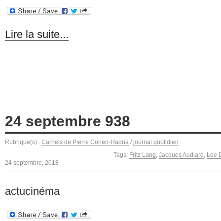
Lire la suite...
24 septembre 938
Rubrique(s) :
Carnets de Pierre Cohen-Hadria
/
journal quotidien
Tags:
Fritz Lang
,
Jacques Audiard
,
Lee 
24 septembre, 2018
actucinéma