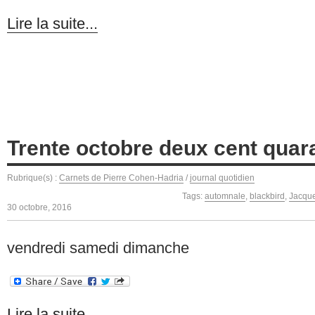
Lire la suite...
Trente octobre deux cent quar
Rubrique(s) :
Carnets de Pierre Cohen-Hadria
/
journal quotidien
Tags:
automnale
,
blackbird
,
Jacque
30 octobre, 2016
vendredi samedi dimanche
Lire la suite...