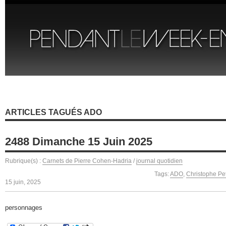
ARTICLES TAGUÉS ADO
2488 Dimanche 15 Juin 2025
Rubrique(s) :
Carnets de Pierre Cohen-Hadria
/
journal quotidien
Tags:
ADO
,
Christophe Pe
15 juin, 2025
personnages