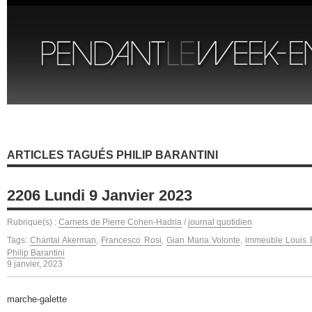
ARTICLES TAGUÉS PHILIP BARANTINI
2206 Lundi 9 Janvier 2023
Rubrique(s) :
Carnets de Pierre Cohen-Hadria
/
journal quotidien
Tags:
Chantal Akerman
,
Francesco Rosi
,
Gian Maria Volonte
,
immeuble Louis 
Philip Barantini
9 janvier, 2023
marche-galette