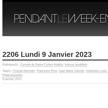
2206 Lundi 9 Janvier 2023
Rubrique(s) :
Carnets de Pierre Cohen-Hadria
/
journal quotidien
Tag(s):
Chantal Akerman
,
Francesco Rosi
,
Gian Maria Volonte
,
immeuble Louis 
Philip Barantini
9 janvier, 2023