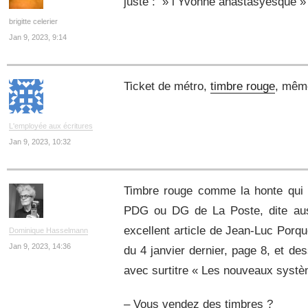
juste : » l’Yvonne anastasyesque »
brigitte celerier
Jan 9, 2023, 9:14
Ticket de métro,
timbre rouge
, mêm
L'employée aux écritures
Jan 9, 2023, 10:32
Timbre rouge comme la honte qui n
PDG ou DG de La Poste, dite auss
excellent article de Jean-Luc Porq
Dominique Hasselmann
Jan 9, 2023, 14:36
du 4 janvier dernier, page 8, et d
avec surtitre « Les nouveaux systè
– Vous vendez des timbres ?