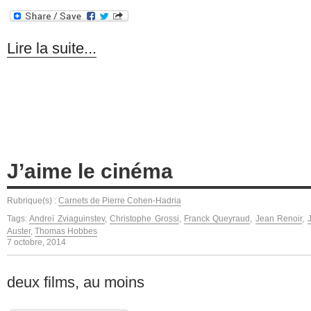
Lire la suite...
J’aime le cinéma
Rubrique(s) :
Carnets de Pierre Cohen-Hadria
Tags:
Andreï Zviaguinstev
,
Christophe Grossi
,
Franck Queyraud
,
Jean Renoir
,
Auster
,
Thomas Hobbes
7 octobre, 2014
deux films, au moins