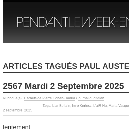
ARTICLES TAGUÉS PAUL AUST
2567 Mardi 2 Septembre 2025
Rubrique(s) :
Carnets de Pierre Cohen-Hadria
/
journal quotidien
Tags:
Icíar Bollaín
,
Imre Kertész
,
L'aiR Nu
,
Maria Vasqu
2 septembre, 2025
lentement