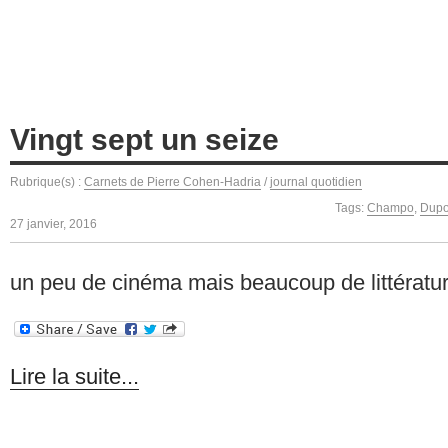
Vingt sept un seize
Rubrique(s) :
Carnets de Pierre Cohen-Hadria
/
journal quotidien
Tags:
Champo
,
Dupo
27 janvier, 2016
un peu de cinéma mais beaucoup de littératu
Lire la suite...