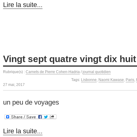
Lire la suite...
Vingt sept quatre vingt dix huit 
Rubrique(s) :
Carnets de Pierre Cohen-Hadria
/
journal quotidien
Tags:
Lisbonne
,
Naomi Kawase
,
Paris
,
27 mai, 2017
un peu de voyages
Lire la suite...