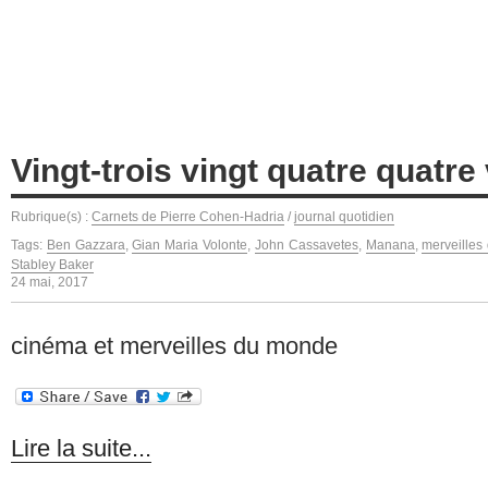
Vingt-trois vingt quatre quatre
Rubrique(s) :
Carnets de Pierre Cohen-Hadria
/
journal quotidien
Tags:
Ben Gazzara
,
Gian Maria Volonte
,
John Cassavetes
,
Manana
,
merveille
Stabley Baker
24 mai, 2017
cinéma et merveilles du monde
Lire la suite...