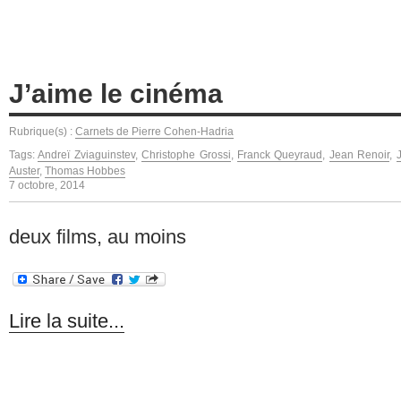
J’aime le cinéma
Rubrique(s) :
Carnets de Pierre Cohen-Hadria
Tags:
Andreï Zviaguinstev
,
Christophe Grossi
,
Franck Queyraud
,
Jean Renoir
,
Auster
,
Thomas Hobbes
7 octobre, 2014
deux films, au moins
Lire la suite...