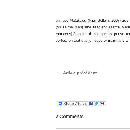
en face
Mataharis
(Iciar Bollain, 2007) trè
(on l’aime bien) une resplendissante Mar
maison[s]témoin
– il faut que j’y pense ma
certes, en tout cas je l’espère) mais au vrai
Article précédent
2 Comments