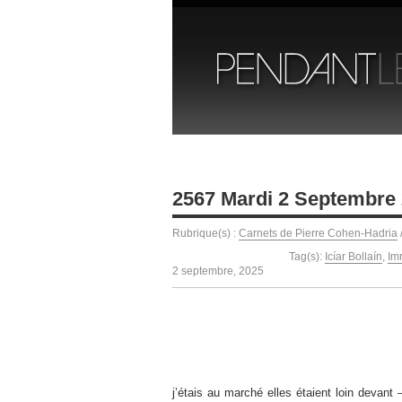
2567 Mardi 2 Septembre
Rubrique(s) :
Carnets de Pierre Cohen-Hadria
Tag(s):
Icíar Bollaín
,
Im
2 septembre, 2025
j’étais au marché elles étaient loin devant