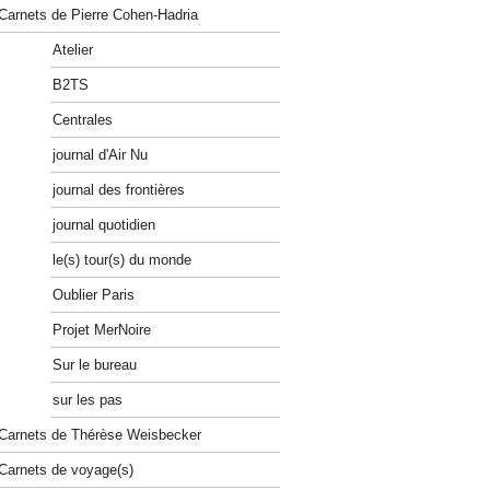
Carnets de Pierre Cohen-Hadria
Atelier
B2TS
Centrales
journal d'Air Nu
journal des frontières
journal quotidien
le(s) tour(s) du monde
Oublier Paris
Projet MerNoire
Sur le bureau
sur les pas
Carnets de Thérèse Weisbecker
Carnets de voyage(s)