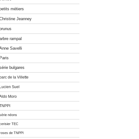
petits métiers
Christine Jeanney
prunus
arbre rampal
Anne Savelli
Paris
série bulgares
parc de la Villette
Lucien Suel
Aldo Moro
TNPPI
série néons
cerisier TEC
roses de TNPPI