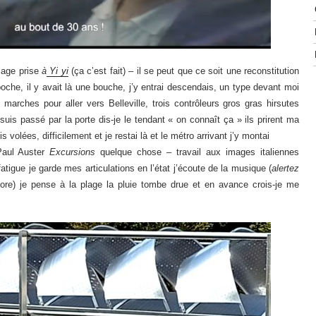
image prise
à
Yi yi
(ça c’est fait) – il se peut que ce soit une reconstitution
poche, il y avait là une bouche, j’y entrai descendais, un type devant moi
 marches pour aller vers Belleville, trois contrôleurs gros gras hirsutes
 suis passé par la porte dis-je le tendant « on connaît ça » ils prirent ma
s volées, difficilement et je restai là et le métro arrivant j’y montai
Paul Auster
Excursions
quelque chose – travail aux images italiennes
fatigue je garde mes articulations en l’état j’écoute de la musique (
alertez
ore) je pense à la plage la pluie tombe drue et en avance crois-je me