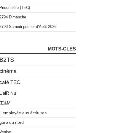
Prisonnière (TEC)
2794 Dimanche
2793 Samedi pemier d’Août 2026
MOTS-CLÉS
B2TS
cinéma
café TEC
L'aiR Nu
Œ&M
L'employée aux écritures
gare du nord
Venise