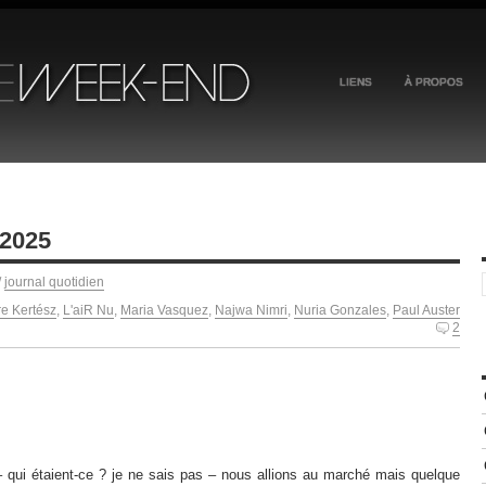
LIENS
À PROPOS
 2025
/
journal quotidien
re Kertész
,
L'aiR Nu
,
Maria Vasquez
,
Najwa Nimri
,
Nuria Gonzales
,
Paul Auster
2
 – qui étaient-ce ? je ne sais pas – nous allions au marché mais quelque