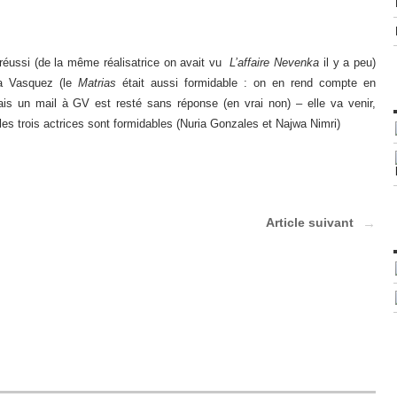
s réussi (de la même réalisatrice on avait vu
L’affaire Nevenka
il y a peu)
ia Vasquez (le
Matrias
était aussi formidable : on en rend compte en
is un mail à GV est resté sans réponse (en vrai non) – elle va venir,
 les trois actrices sont formidables (Nuria Gonzales et Najwa Nimri)
Article suivant