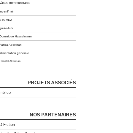
Vases communicants
invent'hair
STGME2
gréko-turk
Dominique Hasselmann
Fariba Adelkhah
alimentation générale
Chantal Akerman
PROJETS ASSOCIÉS
mélico
NOS PARTENAIRES
D-Fiction