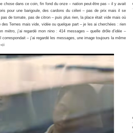
 chose dans ce coin, fin fond du onze – nation peut-être pas – il y avait
 pris pour une barigoule, des cardons du céleri – pas de prix mais il se
 pas de tomate, pas de citron – puis plus rien, la place était vide mais où
elle des Ternes mais vide, vidée ou quelque part – je les ai cherchées : rien
e en métro, j’ai regardé mon nino : 414 messages – quelle drôle d’idée –
oi il correspondait – j’ai regardé les messages, une image toujours la même
-ci