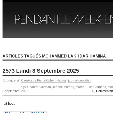
ARTICLES TAGUÉS MOHAMMED LAKHDAR HAMINA
2573 Lundi 8 Septembre 2025
Rubrique(s) :
Carnets de Pierre Cohen-Hadria
/
journal quotidien
Tags:
Chantal Akerman
,
Jeanne Moreau
,
Marco Tullio Giordana
,
Moh
8 septembre, 2025
Commentair
fait beau