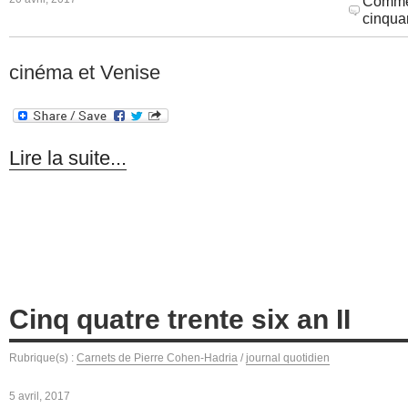
Commen
cinquan
cinéma et Venise
Lire la suite...
Cinq quatre trente six an II
Rubrique(s) :
Carnets de Pierre Cohen-Hadria
/
journal quotidien
5 avril, 2017