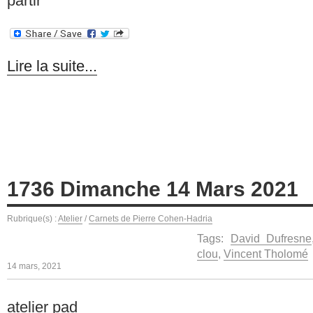
partir
Lire la suite...
1736 Dimanche 14 Mars 2021
Rubrique(s) :
Atelier
/
Carnets de Pierre Cohen-Hadria
Tags:
David Dufresne
clou
,
Vincent Tholomé
14 mars, 2021
atelier pad