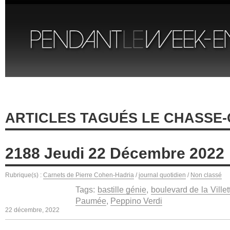
ARTICLES TAGUÉS LE CHASSE
2188 Jeudi 22 Décembre 2022
Rubrique(s) :
Carnets de Pierre Cohen-Hadria
/
journal quotidien
/
Non classé
Tags:
bastille génie
,
boulevard de la Villet
Paumée
,
Peppino Verdi
22 décembre, 2022