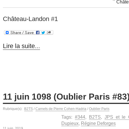
Châte
Château-Landon #1
Lire la suite...
11 juin 1098 (Oublier Paris #83
Rubrique(s) :
B2TS
/
Carnets de Pierre Cohen-Hadria
/
Oublier Paris
Tags:
#344
,
B2TS
,
JPS et le 
Dupieux
,
Régine Deforges
11 juin, 2019