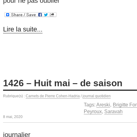
pour ne pas oublier
Lire la suite...
1426 – Huit mai – de saison
Rubrique(s) :
Carnets de Pierre Cohen-Hadria
/
journal quotidien
Tags:
Areski
,
Brigitte Fo
Peyroux
,
Saravah
8 mai, 2020
journalier