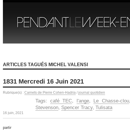
ARTICLES TAGUÉS MICHEL VALENSI
1831 Mercredi 16 Juin 2021
Rubrique(s) :
Carnets de Pierre Cohen-Hadria
/
journal quotidien
Tags:
café TEC
,
l'ange
,
Le Chasse-clou
Stevenson
,
Spencer Tracy
,
Tulisata
16 juin, 2021
partir