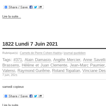
Lire la suite...
1822 Lundi 7 Juin 2021
Rubrique(s) :
Carnets de Pierre Cohen-Hadria
/
journal quotidien
Tags:
#371
,
Alain Damasio
,
Angèle Mercier
,
Anne Savelli
Brassens
,
Hélène et Juan Clemente
,
Jean-Marc Paumier
Valensi
,
Raymond Gurême
,
Roland Topalian
,
Vinciane Des
7 juin, 2021
samedi copieux
Lire la suite...