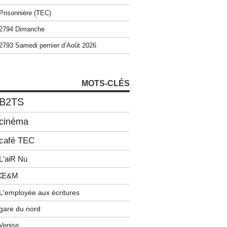
Prisonnière (TEC)
2794 Dimanche
2793 Samedi pemier d’Août 2026
MOTS-CLÉS
B2TS
cinéma
café TEC
L'aiR Nu
Œ&M
L'employée aux écritures
gare du nord
Venise