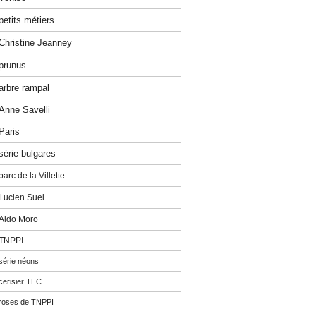
petits métiers
Christine Jeanney
prunus
arbre rampal
Anne Savelli
Paris
série bulgares
parc de la Villette
Lucien Suel
Aldo Moro
TNPPI
série néons
cerisier TEC
roses de TNPPI