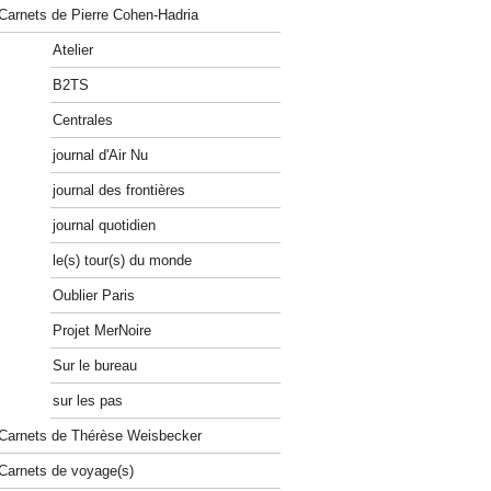
Carnets de Pierre Cohen-Hadria
Atelier
B2TS
Centrales
journal d'Air Nu
journal des frontières
journal quotidien
le(s) tour(s) du monde
Oublier Paris
Projet MerNoire
Sur le bureau
sur les pas
Carnets de Thérèse Weisbecker
Carnets de voyage(s)