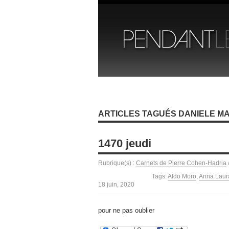
ARTICLES TAGUÉS DANIELE M
1470 jeudi
Rubrique(s) :
Carnets de Pierre Cohen-Hadria
Tags:
Aldo Moro
,
Anna Laura
18 juin, 2020
pour ne pas oublier