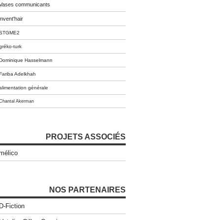
Vases communicants
invent'hair
STGME2
gréko-turk
Dominique Hasselmann
Fariba Adelkhah
alimentation générale
Chantal Akerman
PROJETS ASSOCIÉS
mélico
NOS PARTENAIRES
D-Fiction