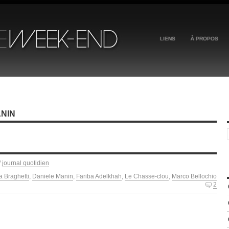
LIENS
À PROPOS
ANIN
/
journal quotidien
 Braghetti
,
Daniele Manin
,
Fariba Adelkhah
,
Le Chasse-clou
,
Marco Bellochio
2