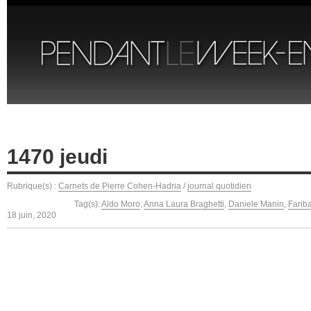
1470 jeudi
Rubrique(s) :
Carnets de Pierre Cohen-Hadria
/
journal quotidien
Tag(s):
Aldo Moro
,
Anna Laura Braghetti
,
Daniele Manin
,
Farib
18 juin, 2020