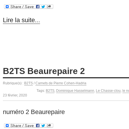
Lire la suite...
B2TS Beaurepaire 2
Rubrique(s) :
B2TS
/
Carnets de Pierre Cohen-Hadria
Tags:
B2TS
,
Dominique Hasselmann
,
Le Chasse-clou
,
le n
23 février, 2020
numéro 2 Beaurepaire