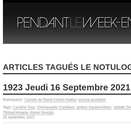
ARTICLES TAGUÉS LE NOTULO
1923 Jeudi 16 Septembre 2021
Rubrique(s) :
Carnets de Pierre Cohen-Hadria
/
journal quotidien
Tags:
Caroline Diaz
,
Emmanuelle Cordiliani
,
jardins d'aubervilliers
,
Juliette D
Thibaut Hingray
,
Xavier Georgin
16 septembre, 2021