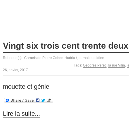
Vingt six trois cent trente deux
Rubrique(s) :
Carnets de Pierre Cohen-Hadria
/
journal quotidien
Tags:
Geogres Perec
,
la rue Vilin
,
l
26 janvier, 2017
mouette et génie
Lire la suite...