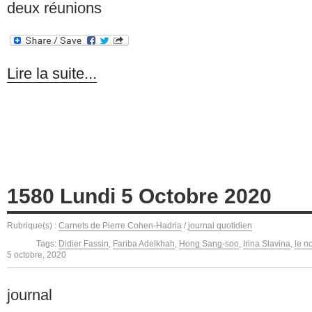
deux réunions
Lire la suite...
1580 Lundi 5 Octobre 2020
Rubrique(s) :
Carnets de Pierre Cohen-Hadria
/
journal quotidien
Tags:
Didier Fassin
,
Fariba Adelkhah
,
Hong Sang-soo
,
Irina Slavina
,
le n
5 octobre, 2020
journal