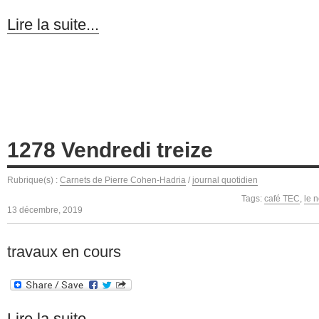
Lire la suite...
1278 Vendredi treize
Rubrique(s) :
Carnets de Pierre Cohen-Hadria
/
journal quotidien
Tags:
café TEC
,
le 
13 décembre, 2019
travaux en cours
Lire la suite...