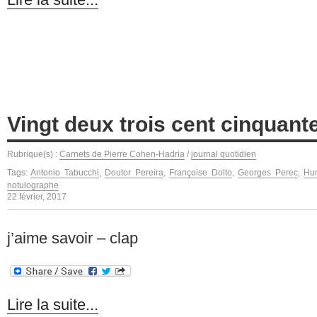
Vingt deux trois cent cinquante
Rubrique(s) :
Carnets de Pierre Cohen-Hadria
/
journal quotidien
Tags:
Antonio Tabucchi
,
Doutor Pereira
,
Françoise Dolto
,
Georges Perec
,
Hu
notulographe
22 février, 2017
j’aime savoir – clap
Lire la suite...