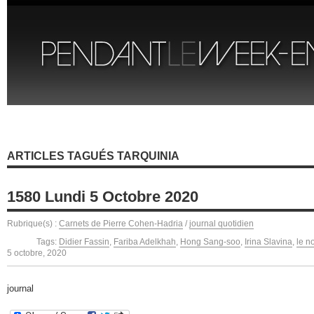
ARTICLES TAGUÉS TARQUINIA
1580 Lundi 5 Octobre 2020
Rubrique(s) :
Carnets de Pierre Cohen-Hadria
/
journal quotidien
Tags:
Didier Fassin
,
Fariba Adelkhah
,
Hong Sang-soo
,
Irina Slavina
,
le n
5 octobre, 2020
journal