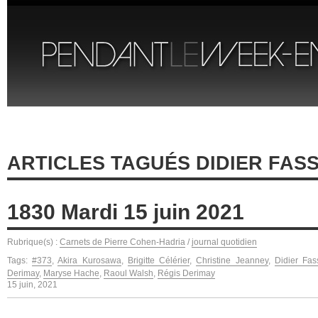
ARTICLES TAGUÉS DIDIER FASS
1830 Mardi 15 juin 2021
Rubrique(s) :
Carnets de Pierre Cohen-Hadria
/
journal quotidien
Tags:
#373
,
Akira Kurosawa
,
Brigitte Célérier
,
Christine Jeanney
,
Didier Fas
Derimay
,
Maryse Hache
,
Raoul Walsh
,
Régis Derimay
15 juin, 2021