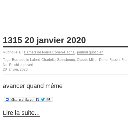
1315 20 janvier 2020
Rubrique(s) :
Carnets de Pierre Cohen-Hadria
/
journal quotidien
Tags:
Bernadette Lafont
,
Charlotte Gainsbourg
,
Claude Miller
,
Didier Fassin
,
Fran
Nu
,
Ricchi et poveri
20 janvier, 2020
avancer quand même
Lire la suite...