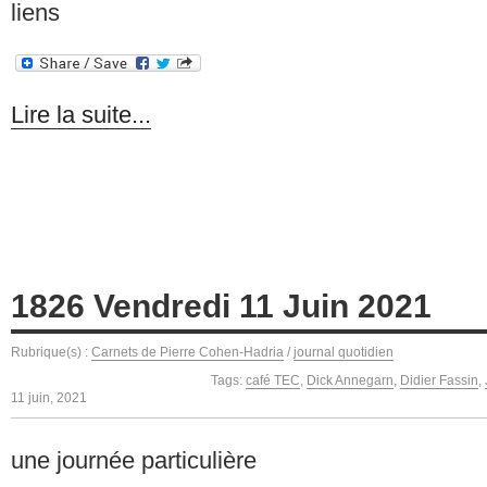
liens
Lire la suite...
1826 Vendredi 11 Juin 2021
Rubrique(s) :
Carnets de Pierre Cohen-Hadria
/
journal quotidien
Tags:
café TEC
,
Dick Annegarn
,
Didier Fassin
,
11 juin, 2021
une journée particulière