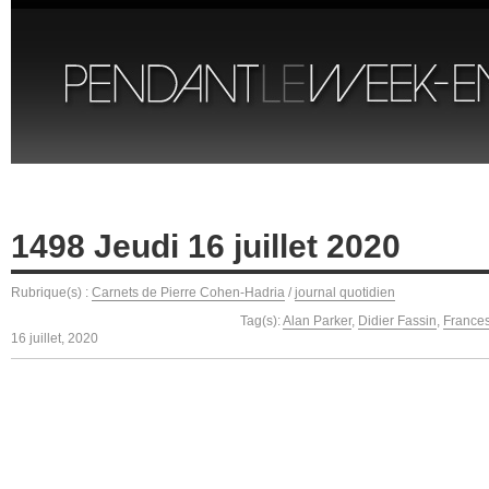
1498 Jeudi 16 juillet 2020
Rubrique(s) :
Carnets de Pierre Cohen-Hadria
/
journal quotidien
Tag(s):
Alan Parker
,
Didier Fassin
,
France
16 juillet, 2020