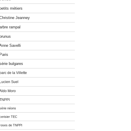
petits métiers
Christine Jeanney
arbre rampal
prunus
Anne Savelli
Paris
série bulgares
parc de la Villette
Lucien Suel
Aldo Moro
TNPPI
série néons
cerisier TEC
roses de TNPPI