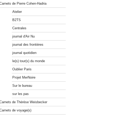
Carnets de Pierre Cohen-Hadria
Atelier
B2TS
Centrales
journal d'Air Nu
journal des frontières
journal quotidien
le(s) tour(s) du monde
Oublier Paris
Projet MerNoire
Sur le bureau
sur les pas
Carnets de Thérèse Weisbecker
Carnets de voyage(s)