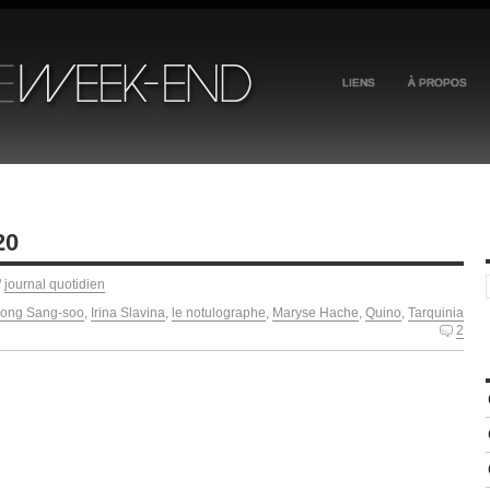
LIENS
À PROPOS
20
/
journal quotidien
ong Sang-soo
,
Irina Slavina
,
le notulographe
,
Maryse Hache
,
Quino
,
Tarquinia
2