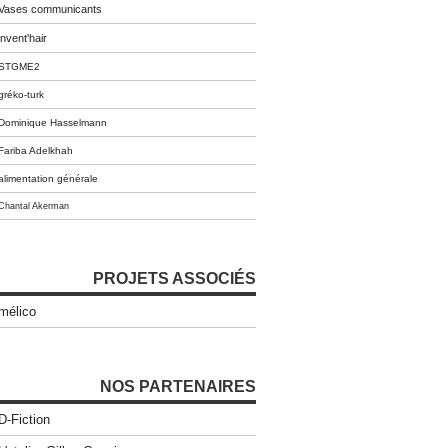
Vases communicants
invent'hair
STGME2
gréko-turk
Dominique Hasselmann
Fariba Adelkhah
alimentation générale
Chantal Akerman
PROJETS ASSOCIÉS
mélico
NOS PARTENAIRES
D-Fiction