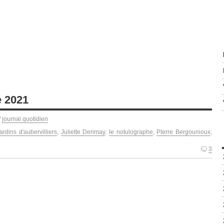
e 2021
/
journal quotidien
jardins d'aubervilliers
,
Juliette Derimay
,
le notulographe
,
PIerre Bergounioux
,
3