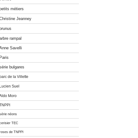
petits métiers
Christine Jeanney
prunus
arbre rampal
Anne Savelli
Paris
série bulgares
parc de la Villette
Lucien Suel
Aldo Moro
TNPPI
série néons
cerisier TEC
roses de TNPPI