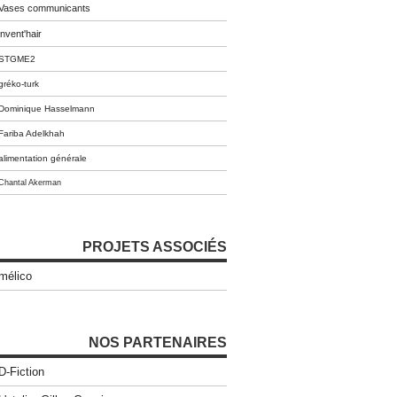
Vases communicants
invent'hair
STGME2
gréko-turk
Dominique Hasselmann
Fariba Adelkhah
alimentation générale
Chantal Akerman
PROJETS ASSOCIÉS
mélico
NOS PARTENAIRES
D-Fiction