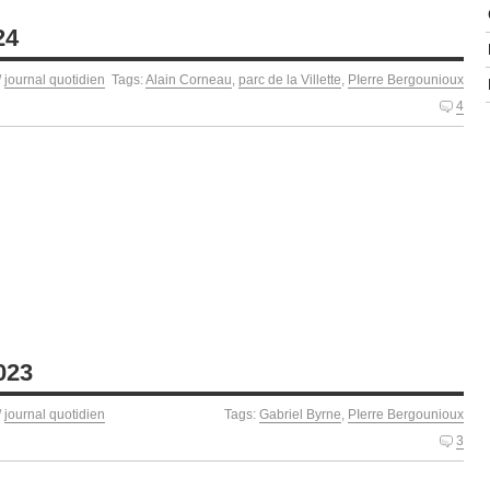
24
/
journal quotidien
Tags:
Alain Corneau
,
parc de la Villette
,
PIerre Bergounioux
4
023
/
journal quotidien
Tags:
Gabriel Byrne
,
PIerre Bergounioux
3