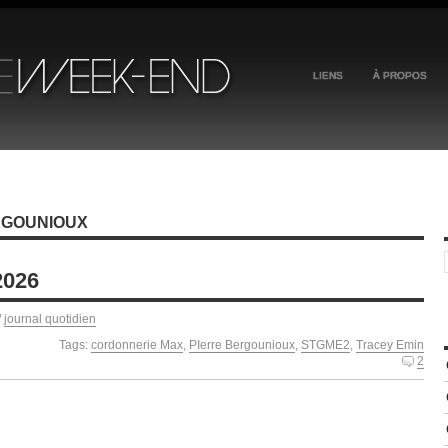
LIENS
À PROPOS
RGOUNIOUX
2026
/
journal quotidien
Tags:
cordonnerie Max
,
PIerre Bergounioux
,
STGME2
,
Tracey Emin
2