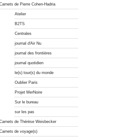
Carnets de Pierre Cohen-Hadria
Atelier
B2TS
Centrales
journal d'Air Nu
journal des frontières
journal quotidien
le(s) tour(s) du monde
Oublier Paris
Projet MerNoire
Sur le bureau
sur les pas
Carnets de Thérèse Weisbecker
Carnets de voyage(s)