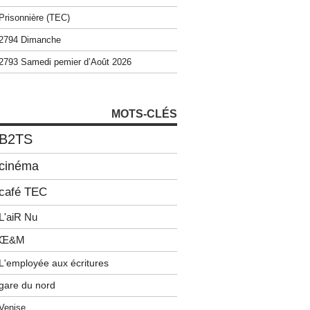
Prisonnière (TEC)
2794 Dimanche
2793 Samedi pemier d’Août 2026
MOTS-CLÉS
B2TS
cinéma
café TEC
L'aiR Nu
Œ&M
L'employée aux écritures
gare du nord
Venise