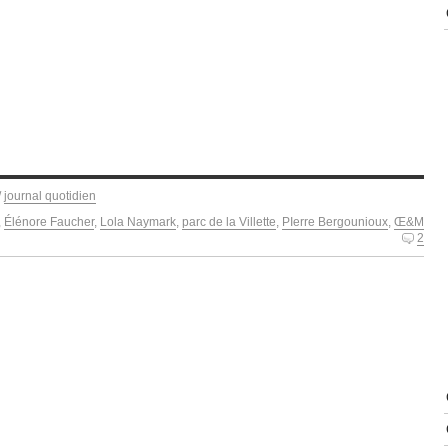
/
journal quotidien
,
Élénore Faucher
,
Lola Naymark
,
parc de la Villette
,
PIerre Bergounioux
,
Œ&M
2