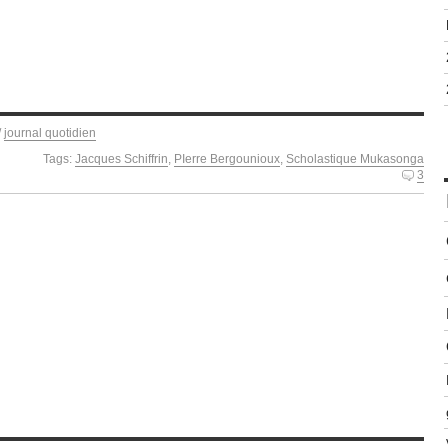
/
journal quotidien
Tags:
Jacques Schiffrin
,
PIerre Bergounioux
,
Scholastique Mukasonga
3