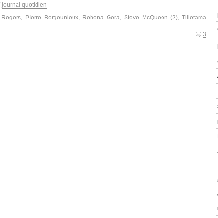
/
journal quotidien
 Rogers
,
PIerre Bergounioux
,
Rohena Gera
,
Steve McQueen (2)
,
Tillotama
3