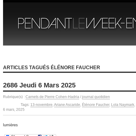
ARTICLES TAGUÉS ÉLÉNORE FAUCHER
2686 Jeudi 6 Mars 2025
Rubrique(s) :
Carnets de Pierre Cohen-Hadria
/
journal quotidien
Tags:
13-novembre
,
Ariane Ascaride
,
Élénore Faucher
,
Lola Naymark
,
6 mars, 2025
lumières