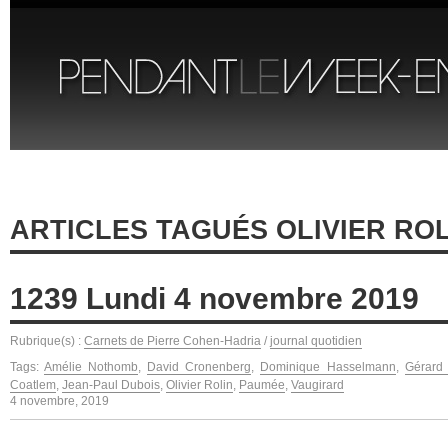
ARTICLES TAGUÉS OLIVIER ROL
1239 Lundi 4 novembre 2019
Rubrique(s) :
Carnets de Pierre Cohen-Hadria
/
journal quotidien
Tags:
Amélie Nothomb
,
David Cronenberg
,
Dominique Hasselmann
,
Gérard
Coatlem
,
Jean-Paul Dubois
,
Olivier Rolin
,
Paumée
,
Vaugirard
4 novembre, 2019