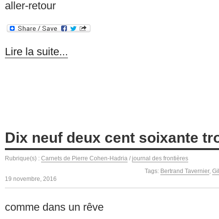
aller-retour
Lire la suite...
Dix neuf deux cent soixante tr
Rubrique(s) :
Carnets de Pierre Cohen-Hadria
/
journal des frontières
Tags:
Bertrand Tavernier
,
Gi
19 novembre, 2016
comme dans un rêve