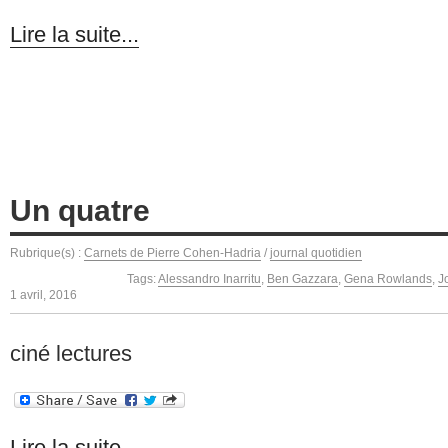
Lire la suite...
Un quatre
Rubrique(s) :
Carnets de Pierre Cohen-Hadria
/
journal quotidien
Tags:
Alessandro Inarritu
,
Ben Gazzara
,
Gena Rowlands
,
J
1 avril, 2016
ciné lectures
Lire la suite...