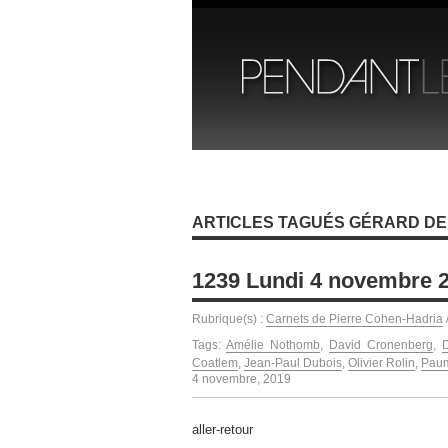
ARTICLES TAGUÉS GÉRARD D
1239 Lundi 4 novembre 
Rubrique(s) :
Carnets de Pierre Cohen-Hadria
Tags:
Amélie Nothomb
,
David Cronenberg
,
Coatlem
,
Jean-Paul Dubois
,
Olivier Rolin
,
Pau
4 novembre, 2019
aller-retour