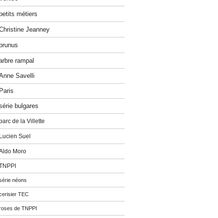
petits métiers
Christine Jeanney
prunus
arbre rampal
Anne Savelli
Paris
série bulgares
parc de la Villette
Lucien Suel
Aldo Moro
TNPPI
série néons
cerisier TEC
roses de TNPPI