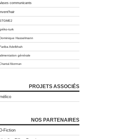
Vases communicants
invent'hair
STGME2
gréko-turk
Dominique Hasselmann
Fariba Adelkhah
alimentation générale
Chantal Akerman
PROJETS ASSOCIÉS
mélico
NOS PARTENAIRES
D-Fiction