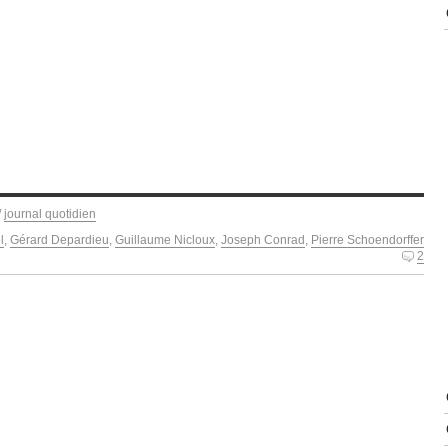
/
journal quotidien
l
,
Gérard Depardieu
,
Guillaume Nicloux
,
Joseph Conrad
,
Pierre Schoendorffer
2