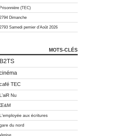
Prisonnière (TEC)
2794 Dimanche
2793 Samedi pemier d’Août 2026
MOTS-CLÉS
B2TS
cinéma
café TEC
L'aiR Nu
Œ&M
L'employée aux écritures
gare du nord
Venise