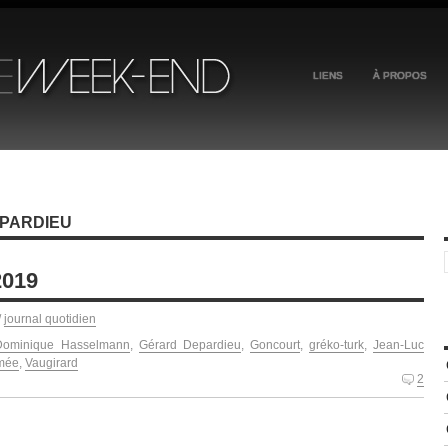
LIENS
À PROPOS
EPARDIEU
2019
/
journal quotidien
Dominique Hasselmann
,
Gérard Depardieu
,
Goncourt
,
gréko-turk
,
Jean-Luc
mée
,
Vaugirard
2