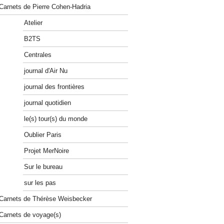
Carnets de Pierre Cohen-Hadria
Atelier
B2TS
Centrales
journal d'Air Nu
journal des frontières
journal quotidien
le(s) tour(s) du monde
Oublier Paris
Projet MerNoire
Sur le bureau
sur les pas
Carnets de Thérèse Weisbecker
Carnets de voyage(s)