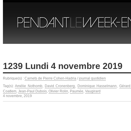
1239 Lundi 4 novembre 2019
Rubrique(s) :
Carnets de Pierre Cohen-Hadria
/
journal quotidien
Tag(s):
Amélie Nothomb
,
David Cronenberg
,
Dominique Hasselmann
,
Gérard
Coatlem
,
Jean-Paul Dubois
,
Olivier Rolin
,
Paumée
,
Vaugirard
4 novembre, 2019