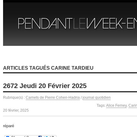
ARTICLES TAGUÉS CARINE TARDIEU
2672 Jeudi 20 Février 2025
Rubrique(s) :
Carnets de Pierre Cohen-Hadria
/
journal quotidien
Tags:
Alice Ferney
,
Cari
20 février, 2025
réparé