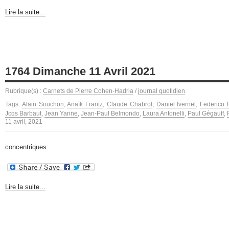
Lire la suite...
1764 Dimanche 11 Avril 2021
Rubrique(s) :
Carnets de Pierre Cohen-Hadria
/
journal quotidien
Tags:
Alain Souchon
,
Anaïk Frantz
,
Claude Chabrol
,
Daniel Ivernel
,
Federico F
Jcqs Barbaut
,
Jean Yanne
,
Jean-Paul Belmondo
,
Laura Antonelli
,
Paul Gégauff
,
11 avril, 2021
concentriques
Lire la suite...