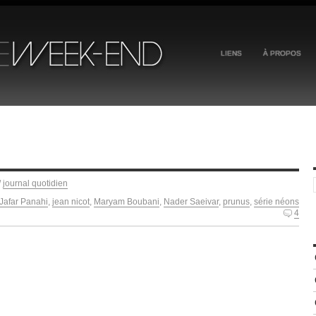
LIENS
À PROPOS
/
journal quotidien
Jafar Panahi
,
jean nicot
,
Maryam Boubani
,
Nader Saeivar
,
prunus
,
série néons
4