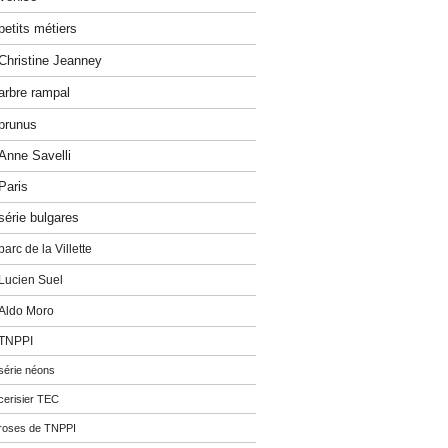
petits métiers
Christine Jeanney
arbre rampal
prunus
Anne Savelli
Paris
série bulgares
parc de la Villette
Lucien Suel
Aldo Moro
TNPPI
série néons
cerisier TEC
roses de TNPPI