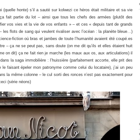
bi (quelle honte) s’il a sauté sur kolwezi ce héros était militaire et sa vie
 ça fait partie du lot – ainsi que tous les chefs des armées (plutôt des
fier vos vies et la vie de vos enfants » – et ces « depuis tant de grands
 les flots de sang qui veulent rivaliser avec l’océan : la planète bleue…)
ence-fiction où bras et jambes de toute l’humanité avaient été coupé.es
tre – ça ne se peut pas, sans doute (on me dit qu’ils et elles étaient huit
e on dit) ça ne fait rien je marche (les maux aux os, aux articulations) il
ns la saga immobilière : l’huissière (parfaitement accorte, elle prit des
me le faisant épeler mon patronyme comme celui du locataire), j’ai un peu
 dans la même colonne – le cul sorti des ronces n’est pas exactement pour
ceci (série néons)