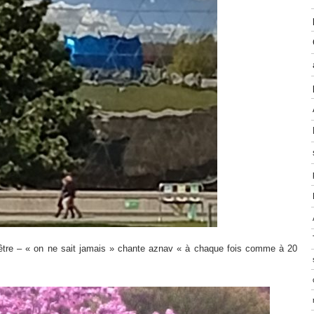
être – « on ne sait jamais » chante aznav « à chaque fois comme à 20