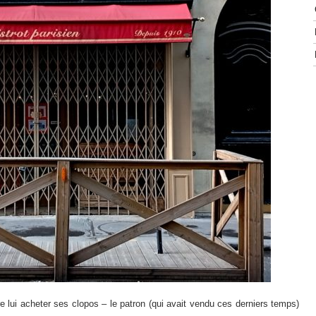
ore lui acheter ses clopos – le patron (qui avait vendu ces derniers temps)