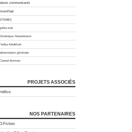
Vases communicants
invent'hair
STGME2
gréko-turk
Dominique Hasselmann
Fariba Adelkhah
alimentation générale
Chantal Akerman
PROJETS ASSOCIÉS
mélico
NOS PARTENAIRES
D-Fiction