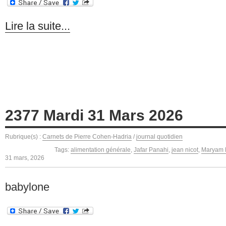
Lire la suite...
2377 Mardi 31 Mars 2026
Rubrique(s) :
Carnets de Pierre Cohen-Hadria
/
journal quotidien
Tags:
alimentation générale
,
Jafar Panahi
,
jean nicot
,
Maryam 
31 mars, 2026
babylone