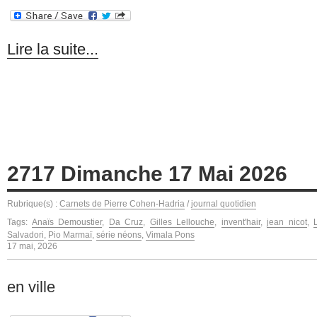
Lire la suite...
2717 Dimanche 17 Mai 2026
Rubrique(s) :
Carnets de Pierre Cohen-Hadria
/
journal quotidien
Tags:
Anaïs Demoustier
,
Da Cruz
,
Gilles Lellouche
,
invent'hair
,
jean nicot
,
Salvadori
,
Pio Marmaï
,
série néons
,
Vimala Pons
17 mai, 2026
en ville