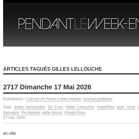
ARTICLES TAGUÉS GILLES LELLOUCHE
2717 Dimanche 17 Mai 2026
Rubrique(s) :
Carnets de Pierre Cohen-Hadria
/
journal quotidien
Tags:
Anaïs Demoustier
,
Da Cruz
,
Gilles Lellouche
,
invent'hair
,
jean nicot
,
Salvadori
,
Pio Marmaï
,
série néons
,
Vimala Pons
17 mai, 2026
en ville